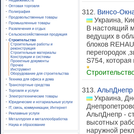
Недвижимость
Оптовая торговля
312.
Винсо-Окн
Полиграфия
Продовольственные товары
Украина, Ки
Промышленные товары
В настоящий 
Развлечения и отдых
Сельскохозяйственная продукция
ведущих в обл
Строительство
блоков REHAU,
Строительные работы и
реконструкция
перегородок 
Строительные материалы
Конструкции и системы
S754, которая 
Проектные документы
Прочее
Инструмент
Строительств
Оборудование для строительства
Техника для офиса и дома
Транспортные средства
313.
АльпДнепр
Торговля и услуги
Электротехнические товары
Украина, Дн
Юридические и нотариальные услуги
Днепропетров
IT, связь, коммуникации, Интернет
АльпДнепр - с
Рекламные услуги
Металлургия и металлообработка
высотных рабо
Наука и образование
наружной рекл