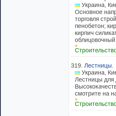
Украина, Ки
Основное напр
торговля стро
пенобетон; ки
кирпич силика
облицовочный..
Строительств
319.
Лестницы.
Украина, Ки
Лестницы для 
Высококачеств
смотрите на на
Строительств