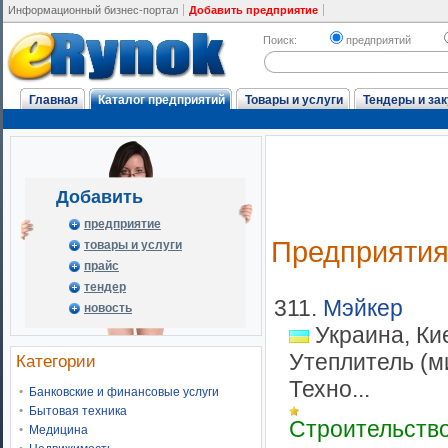
Информационный бизнес-портал
Добавить предприятие
Поиск:
предприятий
Главная
Каталог предприятий
Товары и услуги
Тендеры и зак
Добавить
предприятие
Предприяти
товары и услуги
прайс
тендер
311.
Мэйкер
новость
Украина, Ки
Утеплитель (м
Категории
Техно...
Банковские и финансовые услуги
Бытовая техника
Строительств
Медицина