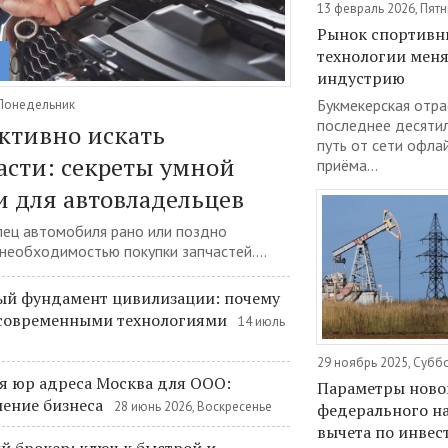
13 февраль 2026, Пят
Рынок спортивны
технологии мен
индустрию
Букмекерская отра
 Понедельник
последнее десяти
ктивно искать
путь от сети офла
асти: секреты умной
приёма...
 для автовладельцев
ец автомобиля рано или поздно
 необходимостью покупки запчастей....
й фундамент цивилизации: почему
 современными технологиями
14 июль
29 ноябрь 2025, Субб
я юр адреса Москва для ООО:
Параметры ново
ение бизнеса
28 июнь 2026, Воскресенье
федерального н
вычета по инве