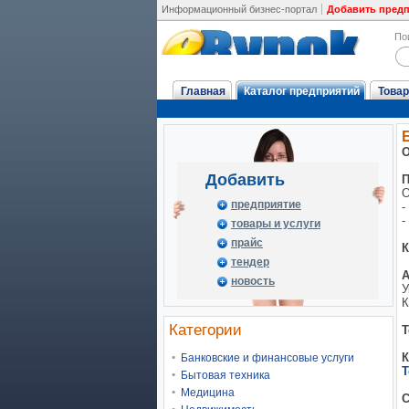
Информационный бизнес-портал
Добавить пред
По
Главная
Каталог предприятий
Товар
О
Добавить
П
О
предприятие
-
-
товары и услуги
прайс
К
тендер
А
новость
У
К
Категории
Т
Банковские и финансовые услуги
Т
Бытовая техника
Медицина
С