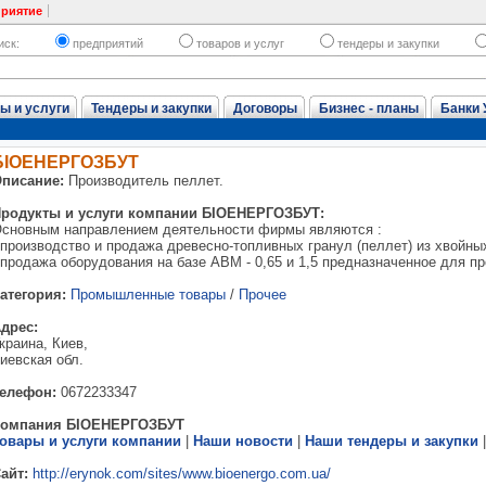
приятие
иск:
предприятий
товаров и услуг
тендеры и закупки
ы и услуги
Тендеры и закупки
Договоры
Бизнес - планы
Банки 
БІОЕНЕРГОЗБУТ
писание:
Производитель пеллет.
родукты и услуги компании БІОЕНЕРГОЗБУТ:
сновным направлением деятельности фирмы являются :
 производство и продажа древесно-топливных гранул (пеллет) из хвойны
 продажа оборудования на базе АВМ - 0,65 и 1,5 предназначенное для п
атегория:
Промышленные товары
/
Прочее
дрес:
краина, Киев,
иевская обл.
елефон:
0672233347
Компания БІОЕНЕРГОЗБУТ
овары и услуги компании
|
Наши новости
|
Наши тендеры и закупки
айт:
http://erynok.com/sites/www.bioenergo.com.ua/