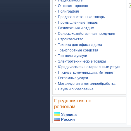
Недвижимость
Оптовая торговля
Полиграфия
Продовольственные товары
Промышленные товары
Развлечения и отдых
Сельскохозяйственная продукция
Строительство
Техника для офиса и дома
Транспортные средства
Торговля и услуги
Электротехнические товары
Юридические и нотариальные услуги
IT, связь, коммуникации, Интернет
Рекламные услуги
Металлургия и металлообработка
Наука и образование
Предприятия по
регионам
Украина
Россия