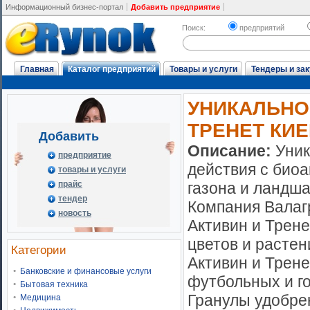
Информационный бизнес-портал
Добавить предприятие
Поиск:
предприятий
Главная
Каталог предприятий
Товары и услуги
Тендеры и зак
УНИКАЛЬНО
ТРЕНЕТ КИ
Добавить
Описание:
Уник
предприятие
действия с био
товары и услуги
прайс
газона и ландша
тендер
Компания Валаг
новость
Активин и Трен
цветов и растен
Категории
Активин и Трене
Банковские и финансовые услуги
футбольных и г
Бытовая техника
Гранулы удобре
Медицина