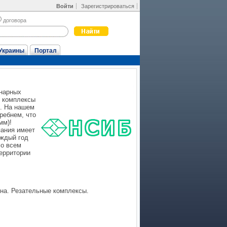
Войти
Зарегистрироваться
договора
Украины
Портал
онарных
е комплексы
). На нашем
ребнем, что
мм)!
пания имеет
аждый год
со всем
ерритории
она. Резательные комплексы.