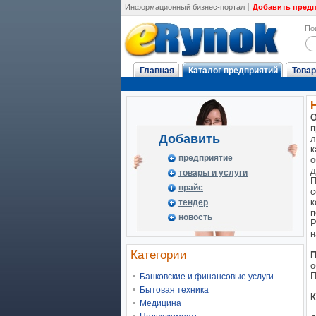
Информационный бизнес-портал
Добавить пред
По
Главная
Каталог предприятий
Товар
О
п
Добавить
л
к
предприятие
о
д
товары и услуги
П
прайс
с
к
тендер
п
новость
Р
н
Категории
П
о
П
Банковские и финансовые услуги
Бытовая техника
К
Медицина