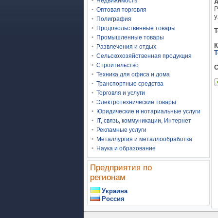
Недвижимость
А
Р
Оптовая торговля
у
Полиграфия
Продовольственные товары
Т
Промышленные товары
Развлечения и отдых
Т
Сельскохозяйственная продукция
Строительство
С
Техника для офиса и дома
Транспортные средства
Торговля и услуги
Электротехнические товары
Юридические и нотариальные услуги
IT, связь, коммуникации, Интернет
Рекламные услуги
Металлургия и металлообработка
Наука и образование
Предприятия по
регионам
Украина
Россия