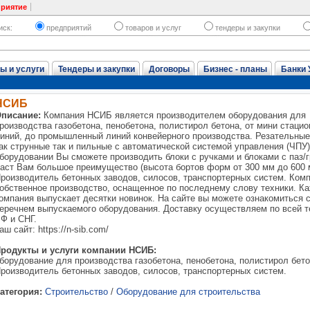
приятие
иск:
предприятий
товаров и услуг
тендеры и закупки
ы и услуги
Тендеры и закупки
Договоры
Бизнес - планы
Банки 
НСИБ
писание:
Компания НСИБ является производителем оборудования для
роизводства газобетона, пенобетона, полистирол бетона, от мини стаци
иний, до промышленный линий конвейерного производства. Резательны
ак струнные так и пильные с автоматической системой управления (ЧПУ
борудовании Вы сможете производить блоки с ручками и блоками с паз/г
аст Вам большое преимущество (высота бортов форм от 300 мм до 600 
роизводитель бетонных заводов, силосов, транспортерных систем. Ком
обственное производство, оснащенное по последнему слову техники. К
омпания выпускает десятки новинок. На сайте вы можете ознакомиться 
еречнем выпускаемого оборудования. Доставку осуществляем по всей т
Ф и СНГ.
аш сайт: https://n-sib.com/
родукты и услуги компании НСИБ:
борудование для производства газобетона, пенобетона, полистирол бет
роизводитель бетонных заводов, силосов, транспортерных систем.
атегория:
Строительство
/
Оборудование для строительства