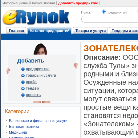
Информационный бизнес-портал
Добавить предприятие
Поиск:
предприятий
Главная
Каталог предприятий
Товары и услуги
Тендеры и зак
ЗОНАТЕЛЕК
Описание:
ООО
Добавить
служба Тулы» зн
предприятие
родными и близ
товары и услуги
Осужденные нах
прайс
тендер
ситуации, котор
новость
могут связаться
простые вещи к
Категории
становятся нед
Банковские и финансовые услуги
«Зонателеком» 
Бытовая техника
охватывающий в
Медицина