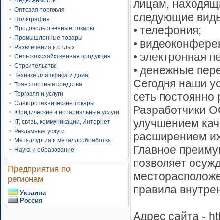
Недвижимость
лицам, находящи
Оптовая торговля
следующие виды
Полиграфия
• телефония;
Продовольственные товары
Промышленные товары
• видеоконфере
Развлечения и отдых
• электронная п
Сельскохозяйственная продукция
Строительство
• денежные пер
Техника для офиса и дома
Сегодня наши ус
Транспортные средства
сеть постоянно 
Торговля и услуги
Электротехнические товары
Разработчики О
Юридические и нотариальные услуги
улучшением каче
IT, связь, коммуникации, Интернет
Рекламные услуги
расширением их
Металлургия и металлообработка
Главное преимущ
Наука и образование
позволяет осужд
Предприятия по
месторасположе
регионам
правила внутре
Украина
Россия
Адрес сайта - ht