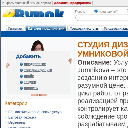
Информационный бизнес-портал
Добавить предприятие
Поиск:
предприятий
Главная
Каталог предприятий
Товары и услуги
Тендеры и зак
СТУДИЯ ДИ
УМНИКОВО
Добавить
Описание:
Услу
предприятие
Jumnikova – это
товары и услуги
прайс
созданию интер
тендер
разумной цене.
новость
цикл работ: от 
реализацией пр
Категории
контролирует ка
Банковские и финансовые услуги
соблюдение сро
Бытовая техника
разрабатываем 
Медицина