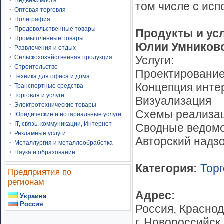
Недвижимость
том числе с исп
Оптовая торговля
Полиграфия
Продовольственные товары
Продукты и ус
Промышленные товары
Юлии Умников
Развлечения и отдых
Услуги:
Сельскохозяйственная продукция
Строительство
Проектирование
Техника для офиса и дома
Концепция инте
Транспортные средства
Торговля и услуги
Визуализация
Электротехнические товары
Схемы реализа
Юридические и нотариальные услуги
IT, связь, коммуникации, Интернет
Сводные ведом
Рекламные услуги
Авторский надз
Металлургия и металлообработка
Наука и образование
Категория:
Торг
Предприятия по
регионам
Адрес:
Украина
Россия
Россия, Краснод
г. Новороссийск