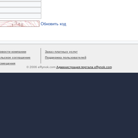
Обновить код
овости компании
Заказ платных услуг
ельское соглашение
Поддержка пользователей
азмещения
© 2006 eRynok.com
Администрация портала eRynok.com