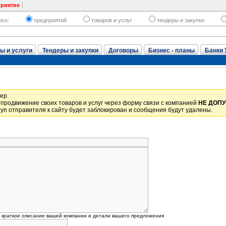
приятие
иск:
предприятий
товаров и услуг
тендеры и закупки
ы и услуги
Тендеры и закупки
Договоры
Бизнес - планы
Банки 
ер.
продвижение своих товаров и услуг через форму связи с компанией
НЕ ДОП
уп отправителя к сайту будет заблокирован и сообщения будут удалены.
, краткое описание вашей компании и детали вашего предложения