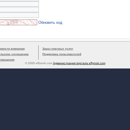
Обновить код
овости компании
Заказ платных услуг
ельское соглашение
Поддержка пользователей
азмещения
© 2006 eRynok.com
Администрация портала eRynok.com