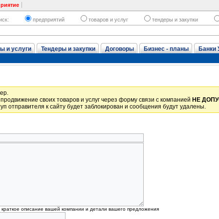
приятие
иск:
предприятий
товаров и услуг
тендеры и закупки
ы и услуги
Тендеры и закупки
Договоры
Бизнес - планы
Банки 
ер.
продвижение своих товаров и услуг через форму связи с компанией
НЕ ДОП
уп отправителя к сайту будет заблокирован и сообщения будут удалены.
, краткое описание вашей компании и детали вашего предложения