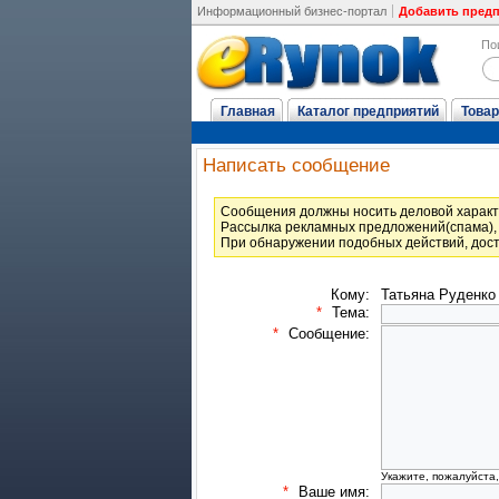
Информационный бизнес-портал
Добавить пред
По
Главная
Каталог предприятий
Товар
Написать сообщение
Cообщения должны носить деловой характ
Рассылка рекламных предложений(спама), 
При обнаружении подобных действий, дост
Кому:
Татьяна Руденко
*
Тема:
*
Сообщение:
Укажите, пожалуйста
*
Ваше имя: