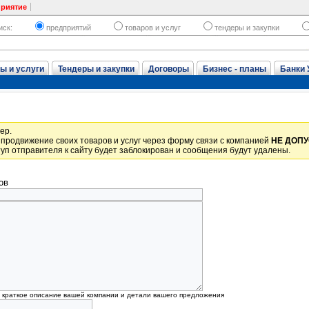
приятие
иск:
предприятий
товаров и услуг
тендеры и закупки
ы и услуги
Тендеры и закупки
Договоры
Бизнес - планы
Банки 
ер.
продвижение своих товаров и услуг через форму связи с компанией
НЕ ДОП
уп отправителя к сайту будет заблокирован и сообщения будут удалены.
ов
, краткое описание вашей компании и детали вашего предложения