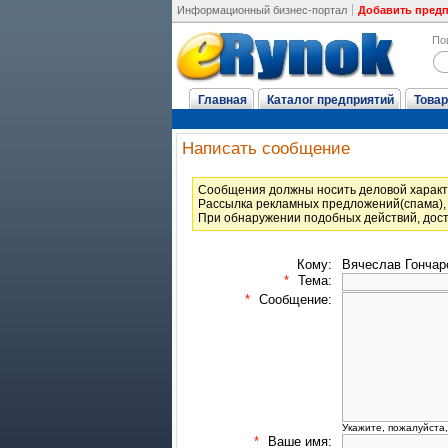
Информационный бизнес-портал
Добавить пред
По
Главная
Каталог предприятий
Товар
Написать сообщение
Cообщения должны носить деловой характ
Рассылка рекламных предложений(спама), 
При обнаружении подобных действий, дост
Кому:
Вячеслав Гончар
*
Тема:
*
Сообщение:
Укажите, пожалуйста
*
Ваше имя: