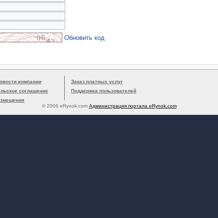
Обновить код
овости компании
Заказ платных услуг
ельское соглашение
Поддержка пользователей
азмещения
© 2006 eRynok.com
Администрация портала eRynok.com