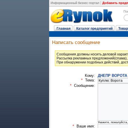
Информационный бизнес-портал
Добавить пред
По
Главная
Каталог предприятий
Товар
Написать сообщение
Cообщения должны носить деловой характ
Рассылка рекламных предложений(спама), 
При обнаружении подобных действий, дост
Кому:
ДНЕПР ВОРОТА
*
Тема:
*
Сообщение:
Укажите, пожалуйста
*
Ваше имя: