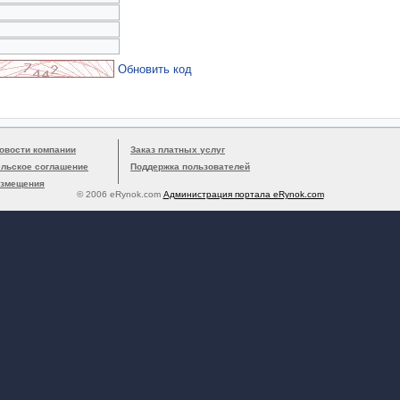
Обновить код
овости компании
Заказ платных услуг
ельское соглашение
Поддержка пользователей
азмещения
© 2006 eRynok.com
Администрация портала eRynok.com