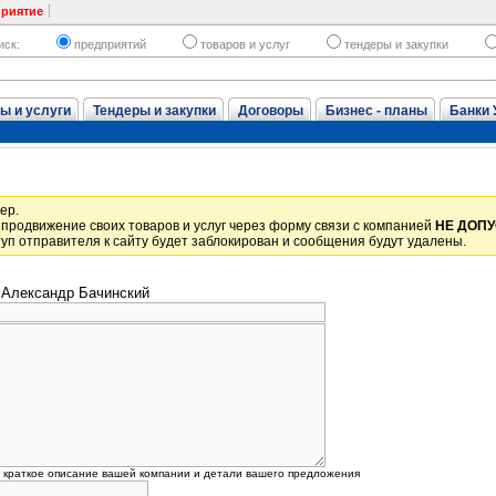
приятие
иск:
предприятий
товаров и услуг
тендеры и закупки
ы и услуги
Тендеры и закупки
Договоры
Бизнес - планы
Банки 
ер.
продвижение своих товаров и услуг через форму связи с компанией
НЕ ДОП
уп отправителя к сайту будет заблокирован и сообщения будут удалены.
Александр Бачинский
, краткое описание вашей компании и детали вашего предложения