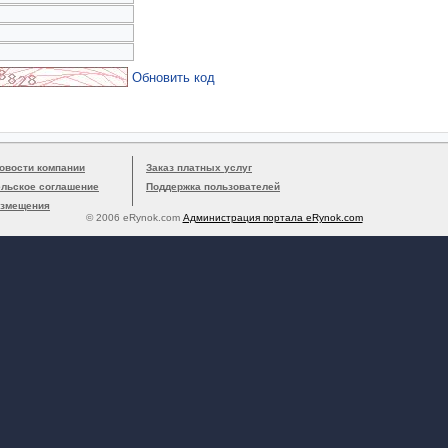
Обновить код
овости компании
Заказ платных услуг
ельское соглашение
Поддержка пользователей
азмещения
© 2006 eRynok.com
Администрация портала eRynok.com