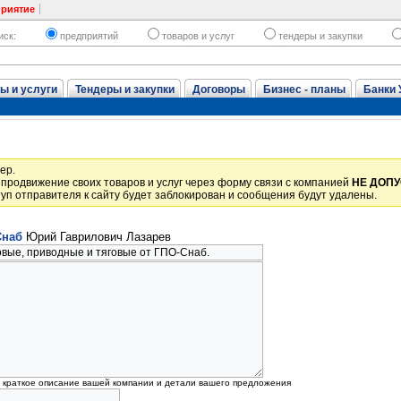
приятие
иск:
предприятий
товаров и услуг
тендеры и закупки
ы и услуги
Тендеры и закупки
Договоры
Бизнес - планы
Банки 
ер.
продвижение своих товаров и услуг через форму связи с компанией
НЕ ДОП
уп отправителя к сайту будет заблокирован и сообщения будут удалены.
Снаб
Юрий Гаврилович Лазарев
, краткое описание вашей компании и детали вашего предложения