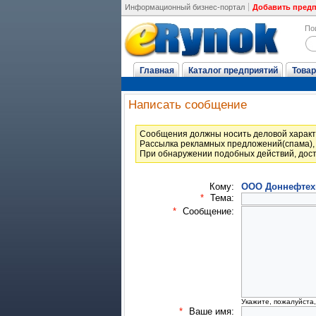
Информационный бизнес-портал
Добавить пред
По
Главная
Каталог предприятий
Товар
Написать сообщение
Cообщения должны носить деловой характ
Рассылка рекламных предложений(спама), 
При обнаружении подобных действий, дост
Кому:
ООО Доннефтех
*
Тема:
*
Сообщение:
Укажите, пожалуйста
*
Ваше имя: