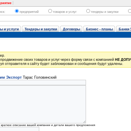
приятие
иск:
предприятий
товаров и услуг
тендеры и закупки
ы и услуги
Тендеры и закупки
Договоры
Бизнес - планы
Банки 
ер.
продвижение своих товаров и услуг через форму связи с компанией
НЕ ДОП
уп отправителя к сайту будет заблокирован и сообщения будут удалены.
им Экспорт
Тарас Головинский
, краткое описание вашей компании и детали вашего предложения