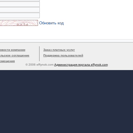
Обновить код
овости компании
Заказ платных услуг
ельское соглашение
Поддержка пользователей
азмещения
© 2006 eRynok.com
Администрация портала eRynok.com