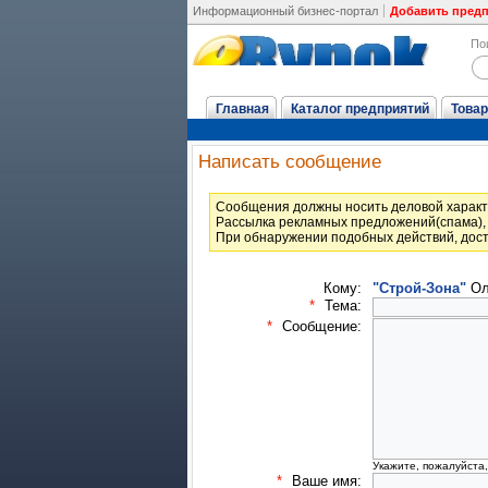
Информационный бизнес-портал
Добавить пред
По
Главная
Каталог предприятий
Товар
Написать сообщение
Cообщения должны носить деловой характ
Рассылка рекламных предложений(спама), 
При обнаружении подобных действий, дост
Кому:
"Строй-Зона"
Ол
*
Тема:
*
Сообщение:
Укажите, пожалуйста
*
Ваше имя: