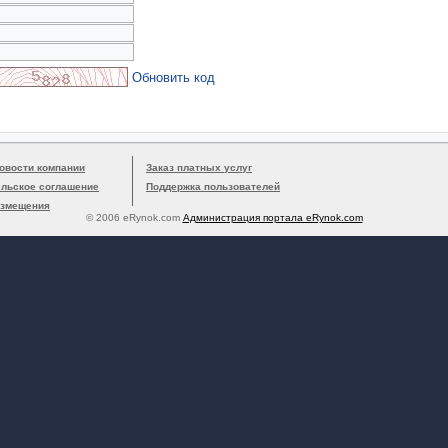
Обновить код
овости компании
Заказ платных услуг
ельское соглашение
Поддержка пользователей
азмещения
© 2006 eRynok.com
Администрация портала eRynok.com