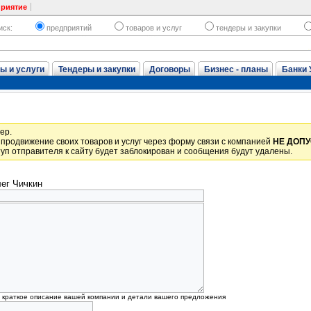
приятие
иск:
предприятий
товаров и услуг
тендеры и закупки
ы и услуги
Тендеры и закупки
Договоры
Бизнес - планы
Банки 
ер.
продвижение своих товаров и услуг через форму связи с компанией
НЕ ДОП
уп отправителя к сайту будет заблокирован и сообщения будут удалены.
ег Чичкин
, краткое описание вашей компании и детали вашего предложения