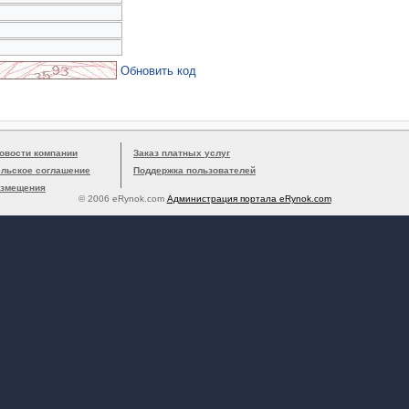
Обновить код
овости компании
Заказ платных услуг
ельское соглашение
Поддержка пользователей
азмещения
© 2006 eRynok.com
Администрация портала eRynok.com