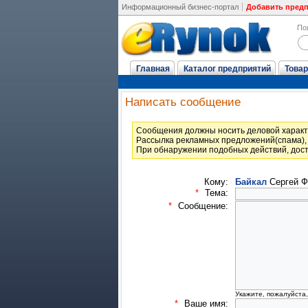
Информационный бизнес-портал
Добавить пред
По
Главная
Каталог предприятий
Товар
Написать сообщение
Cообщения должны носить деловой характ
Рассылка рекламных предложений(спама), 
При обнаружении подобных действий, дост
Кому:
Байкал
Сергей Ф
*
Тема:
*
Сообщение:
Укажите, пожалуйста
*
Ваше имя: