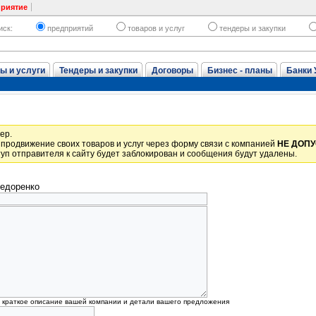
приятие
иск:
предприятий
товаров и услуг
тендеры и закупки
ы и услуги
Тендеры и закупки
Договоры
Бизнес - планы
Банки 
ер.
продвижение своих товаров и услуг через форму связи с компанией
НЕ ДОП
уп отправителя к сайту будет заблокирован и сообщения будут удалены.
едоренко
, краткое описание вашей компании и детали вашего предложения