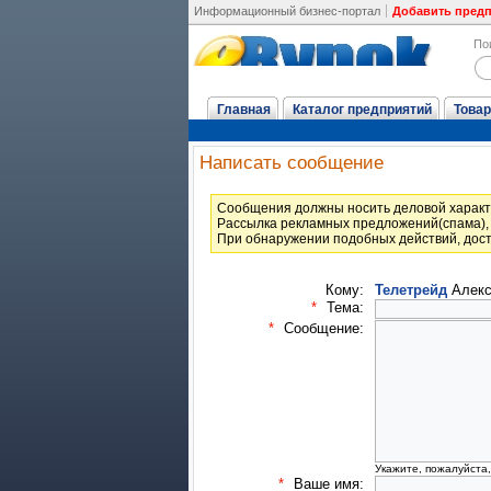
Информационный бизнес-портал
Добавить пред
По
Главная
Каталог предприятий
Товар
Написать сообщение
Cообщения должны носить деловой характ
Рассылка рекламных предложений(спама), 
При обнаружении подобных действий, дост
Кому:
Телетрейд
Алекс
*
Тема:
*
Сообщение:
Укажите, пожалуйста
*
Ваше имя: