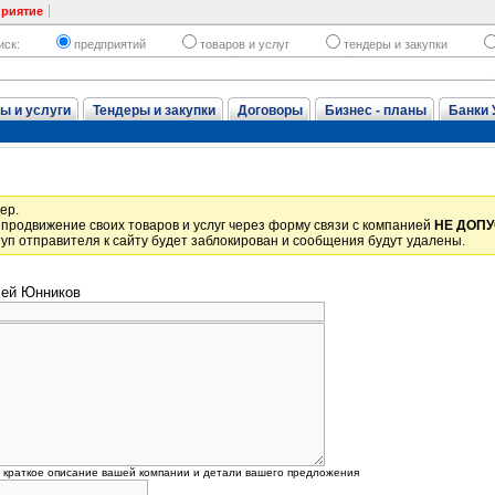
приятие
иск:
предприятий
товаров и услуг
тендеры и закупки
ы и услуги
Тендеры и закупки
Договоры
Бизнес - планы
Банки 
ер.
продвижение своих товаров и услуг через форму связи с компанией
НЕ ДОП
уп отправителя к сайту будет заблокирован и сообщения будут удалены.
ей Юнников
, краткое описание вашей компании и детали вашего предложения