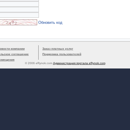
Обновить код
овости компании
Заказ платных услуг
ельское соглашение
Поддержка пользователей
азмещения
© 2006 eRynok.com
Администрация портала eRynok.com