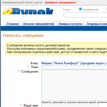
Информационный бизнес-портал
Добавить предприятие
Поиск:
предприятий
Главная
Каталог предприятий
Товары и услуги
Тендеры и зак
Написать сообщение
Cообщения должны носить деловой характер.
Рассылка рекламных предложений(спама), продвижение своих товаров и
При обнаружении подобных действий, доступ отправителя к сайту буде
Кому:
Фирма "Лонга Комфорт" (продажа ворот, 
*
Тема:
*
Сообщение:
Укажите, пожалуйста, краткое описание вашей компани
*
Ваше имя: