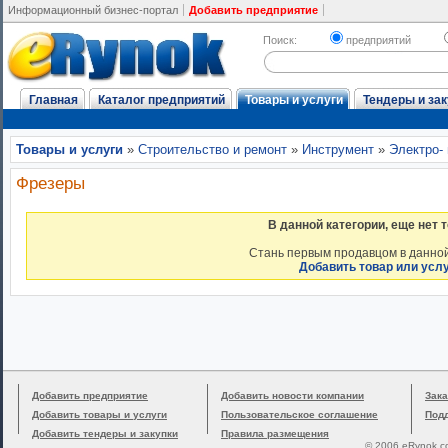
Информационный бизнес-портал
Добавить предприятие
Поиск:
предприятий
Главная
Каталог предприятий
Товары и услуги
Тендеры и зак
Товары и услуги
»
Строительство и ремонт
»
Инструмент
»
Электро-
Фрезеры
В данной категории, еще нет 
Стань первым продавцом в данной
Добавить товар или усл
Добавить предприятие
Добавить новости компании
Зака
Добавить товары и услуги
Пользовательское соглашение
Под
Добавить тендеры и закупки
Правила размещения
© 2006 eRynok.