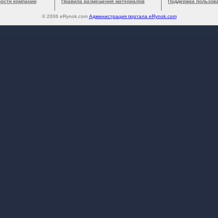
вости компании
Правила размещения материалов
Поддержка пользов
© 2006 eRynok.com
Администрация портала eRynok.com