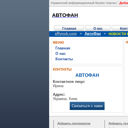
Украинский информационный бизнес-портал
Доба
АВТОФАН
Главная
О нас
Конт
»
»
eRynok.com
АвтоФан
НОВОСТИ 
МЕНЮ
Главная
О нас
Контакты
КОНТАКТЫ
АВТОФАН
Контактное лицо:
Ирина
Адрес:
Украина, Киев,
Связаться с нами
Добавить предприятие
Добавить тен