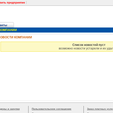
вить предприятие
акты
КОМПАНИИ
НОВОСТИ КОМПАНИИ
Список новостей пуст
возможно новости устарели и их уда
деры и закупки
Пользовательское соглашение
Заказ платных услу