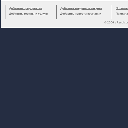
Добавить предприятие
Добавить тендеры и закупки
Пользов
Добавить товары и услуги
Добавить новости компании
Правила
© 2006 eRynok.