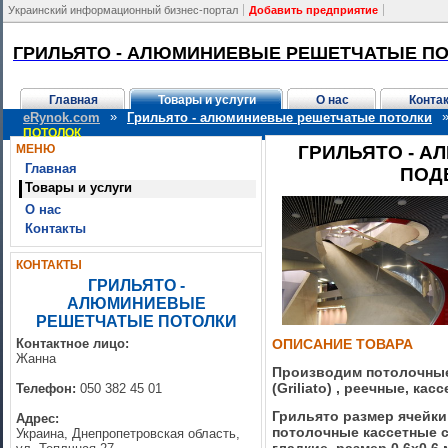
Украинский информационный бизнес-портал
Добавить предприятие
ГРИЛЬЯТО - АЛЮМИНИЕВЫЕ РЕШЕТЧАТЫЕ П
Главная
Товары и услуги
О нас
Конта
»
eRynok.com
Грильято - алюминиевые решетчатые потолки
ПОТОЛОК
МЕНЮ
ГРИЛЬЯТО - 
Главная
ПОД
Товары и услуги
О нас
Контакты
КОНТАКТЫ
ГРИЛЬЯТО -
АЛЮМИНИЕВЫЕ
РЕШЕТЧАТЫЕ ПОТОЛКИ
Контактное лицо:
ОПИСАНИЕ ТОВАРА
Жанна
Производим потолочные
(Griliato) , реечные, кас
Телефон:
050 382 45 01
Грильято размер ячейки
Адрес:
потолочные кассетные 
Украина, Днепропетровская область,