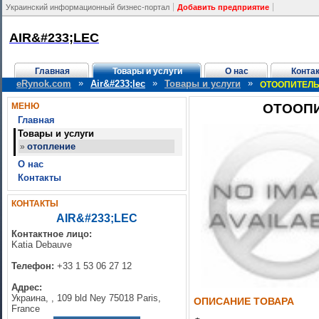
Украинский информационный бизнес-портал
Добавить предприятие
AIR&#233;LEC
Главная
Товары и услуги
О нас
Конта
»
»
»
eRynok.com
Air&#233;lec
Товары и услуги
ОТООПИТЕЛ
МЕНЮ
ОТООП
Главная
Товары и услуги
отопление
»
О нас
Контакты
КОНТАКТЫ
AIR&#233;LEC
Контактное лицо:
Katia Debauve
Телефон:
+33 1 53 06 27 12
Адрес:
Украина, , 109 bld Ney 75018 Paris,
ОПИСАНИЕ ТОВАРА
France