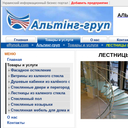
Украинский информационный бизнес-портал
Добавить предприятие
АЛЬ
Главная
Товары и услуги
О нас
Конта
»
»
»
eRynok.com
Альтинг-груп
Товары и услуги
ЛЕСТНИЦЫ 
МЕНЮ
ЛЕСТНИЦЫ
Главная
Товары и услуги
Фасадное остекление
»
Витрины из каленого стекла
»
Душевые кабинки из калёного стекла
»
Стеклянные двери и перегородки
»
Лестницы из каленого стекла
»
Стеклянный пол
»
Стеклянные козырьки
»
Стеклянная мебель для дома и офиса
»
О нас
Контакты