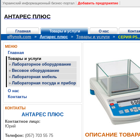
Украинский информационный бизнес-портал
Добавить предприятие
АНТАРЕС ПЛЮС
Главная
Товары и услуги
О нас
Конта
»
»
»
eRynok.com
Антарес плюс
Товары и услуги
СЕРИЯ PS...
МЕНЮ
Главная
Товары и услуги
Лабораторное оборудование
»
Весовое оборудование
»
Лабораторная мебель
»
Лабораторная посуда и приборы
»
О нас
Контакты
КОНТАКТЫ
АНТАРЕС ПЛЮС
Контактное лицо:
Юрий
ОПИСАНИЕ ТОВАР
Телефон:
(057) 703 55 75