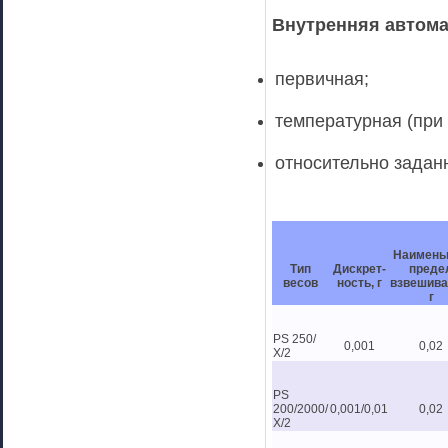
Внутренняя автома
первичная;
температурная (при
относительно задан
Наимень
Тип
Дискрет-
преде
весов
ность, г
взвешива
г
PS 250/
0,001
0,02
Х/2
PS
200/2000/
0,001/0,01
0,02
Х/2