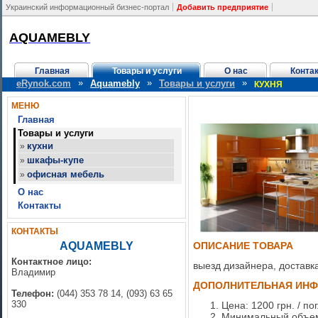
Украинский информационный бизнес-портал
Добавить предприятие
AQUAMEBLY
Главная
Товары и услуги
О нас
Конта
»
»
»
eRynok.com
Aquamebly
Товары и услуги
КУХНЯ
МЕНЮ
Главная
Товары и услуги
кухни
»
шкафы-купе
»
офисная мебель
»
О нас
Контакты
КОНТАКТЫ
AQUAMEBLY
ОПИСАНИЕ ТОВАРА
Контактное лицо:
выезд дизайнера, доставка
Владимир
ДОПОЛНИТЕЛЬНАЯ ИН
Телефон:
(044) 353 78 14, (093) 63 65
330
Цена: 1200 грн. / пог
Минимальный объем