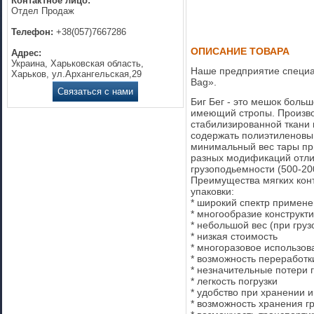
Контактное лицо:
Отдел Продаж
Телефон:
+38(057)7667286
ОПИСАНИЕ ТОВАРА
Адрес:
Украина, Харьковская область,
Наше предприятие специал
Харьков, ул.Архангельская,29
Bag».
Связаться с нами
Биг Бег - это мешок боль
имеющий стропы. Произво
стабилизированной ткани
содержать полиэтиленовый
минимальный вес тары при
разных модификаций отлич
грузоподьемности (500-200
Преимущества мягких конт
упаковки:
* широкий спектр примен
* многообразие конструкт
* небольшой вес (при груз
* низкая стоимость
* многоразовое использов
* возможность переработк
* незначительные потери 
* легкость погрузки
* удобство при хранении 
* возможность хранения г