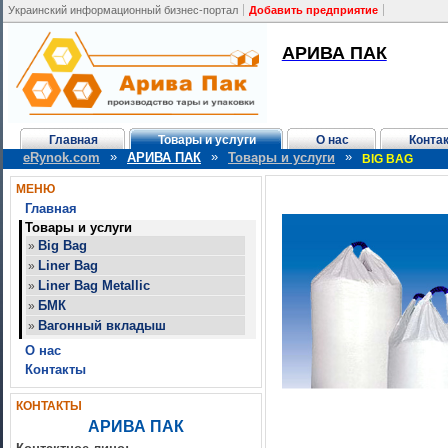
Украинский информационный бизнес-портал
Добавить предприятие
АРИВА ПАК
Главная
Товары и услуги
О нас
Конта
»
»
»
eRynok.com
АРИВА ПАК
Товары и услуги
BIG BAG
МЕНЮ
Главная
Товары и услуги
Big Bag
»
Liner Bag
»
Liner Bag Metallic
»
БМК
»
Вагонный вкладыш
»
О нас
Контакты
КОНТАКТЫ
АРИВА ПАК