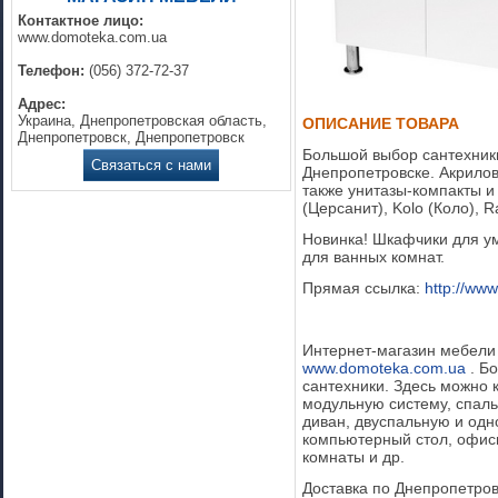
Контактное лицо:
www.domoteka.com.ua
Телефон:
(056) 372-72-37
Адрес:
Украина, Днепропетровская область,
ОПИСАНИЕ ТОВАРА
Днепропетровск, Днепропетровск
Большой выбор сантехники
Связаться с нами
Днепропетровске. Акрилов
также унитазы-компакты и
(Церсанит), Kolo (Коло), R
Новинка! Шкафчики для у
для ванных комнат.
Прямая ссылка:
http://ww
Интернет-магазин мебели 
www.domoteka.com.ua
. Б
сантехники. Здесь можно к
модульную систему, спальн
диван, двуспальную и одн
компьютерный стол, офисн
комнаты и др.
Доставка по Днепропетров