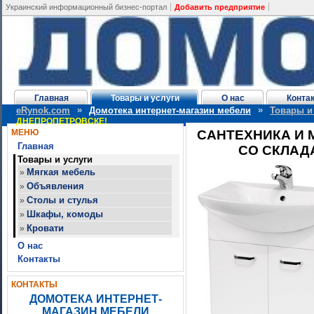
Украинский информационный бизнес-портал
Добавить предприятие
Главная
Товары и услуги
О нас
Конта
»
»
eRynok.com
Домотека интернет-магазин мебели
Товары и
ДНЕПРОПЕТРОВСКЕ!
МЕНЮ
САНТЕХНИКА И 
Главная
СО СКЛАД
Товары и услуги
Мягкая мебель
»
Объявления
»
Столы и стулья
»
Шкафы, комоды
»
Кровати
»
О нас
Контакты
КОНТАКТЫ
ДОМОТЕКА ИНТЕРНЕТ-
МАГАЗИН МЕБЕЛИ