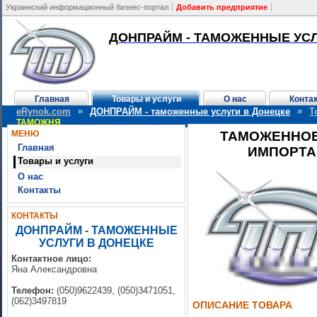
Украинский информационный бизнес-портал
Добавить предприятие
ДОНПРАЙМ - ТАМОЖЕННЫЕ УСЛ
Главная
Товары и услуги
О нас
Конта
»
»
eRynok.com
ДОНПРАЙМ - таможенные услуги в Донецке
Т
ТАМОЖНЯ
МЕНЮ
ТАМОЖЕННОЕ
Главная
ИМПОРТА
Товары и услуги
О нас
Контакты
КОНТАКТЫ
ДОНПРАЙМ - ТАМОЖЕННЫЕ
УСЛУГИ В ДОНЕЦКЕ
Контактное лицо:
Яна Александровна
Телефон:
(050)9622439, (050)3471051,
(062)3497819
ОПИСАНИЕ ТОВАРА