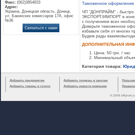
Факс:
(062)3854833
Таможенное оформление э
Адрес:
Украина, Донецкая область, Донецк,
ЧП "ДОНПРАЙМ" - быстро 
ул. Бакинских комиссаров 17А, офис
ЭКСПОРТ/ИМПОРТ в зоне д
№36
с получением всех необх
Доверьте таможенное офо
Связаться с нами
избавьте себя от многих п
Будем рады взаимовыгодн
ДОПОЛНИТЕЛЬНАЯ ИН
Цена: 50 грн. / час
Минимальный объем
Категория товара:
Юриди
Добавить предприятие
Добавить тендеры и закупки
Пользов
Добавить товары и услуги
Добавить новости компании
Правила
© 2006 eRynok.