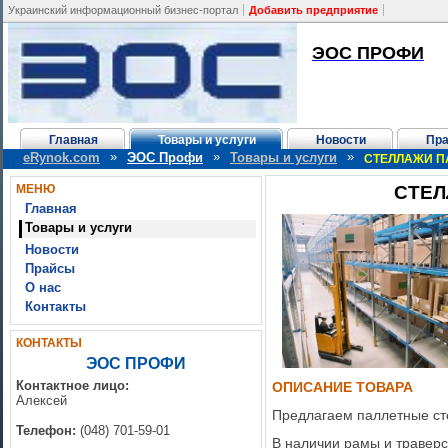
Украинский информационный бизнес-портал
Добавить предприятие
ЭОС ПРОФИ
Главная
Товары и услуги
Новости
Пр
»
»
»
eRynok.com
ЭОС Профи
Товары и услуги
СТЕЛЛАЖИ П
МЕНЮ
СТЕЛ
Главная
Товары и услуги
Новости
Прайсы
О нас
Контакты
КОНТАКТЫ
ЭОС ПРОФИ
Контактное лицо:
ОПИСАНИЕ ТОВАРА
Алексей
Предлагаем паллетные сте
Телефон:
(048) 701-59-01
В наличии рамы и траверсы