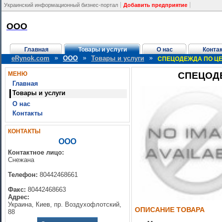
Украинский информационный бизнес-портал
Добавить предприятие
ООО
Главная
Товары и услуги
О нас
Конта
»
»
»
eRynok.com
ООО
Товары и услуги
СПЕЦОДЕЖДА ПО ЦЕН
МЕНЮ
СПЕЦОДЕ
Главная
Товары и услуги
О нас
Контакты
КОНТАКТЫ
ООО
Контактное лицо:
Снежана
Телефон:
80442468661
Факс:
80442468663
Адрес:
Украина, Киев, пр. Воздухофлотский,
ОПИСАНИЕ ТОВАРА
88