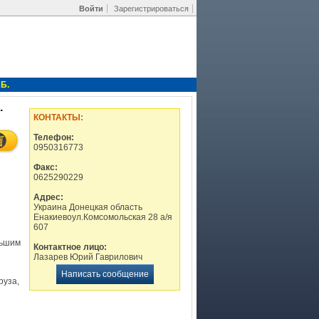
Войти
Зарегистрироваться
Б.
.
КОНТАКТЫ:
Телефон:
0950316773
Факс:
0625290229
Адрес:
Украина Донецкая область
Енакиевоул.Комсомольская 28 а/я
607
льшим
Контактное лицо:
Лазарев Юрий Гаврилович
Написать сообщение
руза,