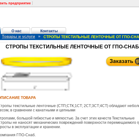
вить предприятие
О нас
Контакты
»
Товары и услуги
СТРОПЫ ТЕКСТИЛЬНЫЕ ЛЕНТОЧНЫЕ ОТ ГПО-СНА
СТРОПЫ ТЕКСТИЛЬНЫЕ ЛЕНТОЧНЫЕ ОТ ГПО-СНАБ
ОПИСАНИЕ ТОВАРА
тропы текстильные ленточные (СТП;СТК;1СТ; 2СТ;3СТ;4СТ) обладают небо
есом, в сравнении с канатными и цепными
тропами, большой гибкостью и мягкостью. За счет этих качеств Текстильные
тропы не наносят механических повреждений поверхности перемещаемого г
росты в эксплуатации и хранении.
омпания ГПО-Снаб.