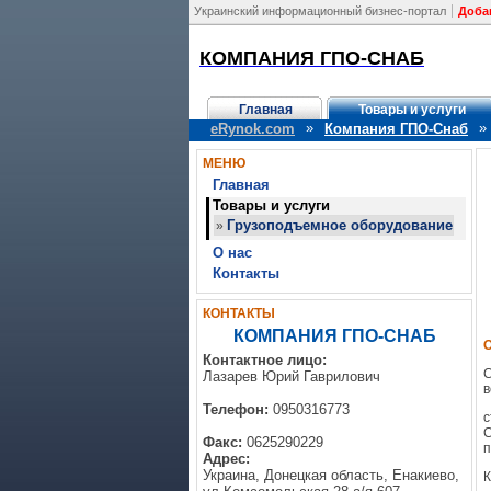
Украинский информационный бизнес-портал
Доба
КОМПАНИЯ ГПО-СНАБ
Главная
Товары и услуги
»
»
eRynok.com
Компания ГПО-Снаб
МЕНЮ
Главная
Товары и услуги
Грузоподъемное оборудование
»
О нас
Контакты
КОНТАКТЫ
КОМПАНИЯ ГПО-СНАБ
Контактное лицо:
С
Лазарев Юрий Гаврилович
в
Телефон:
0950316773
с
С
Факс:
0625290229
п
Адрес:
Украина, Донецкая область, Енакиево,
К