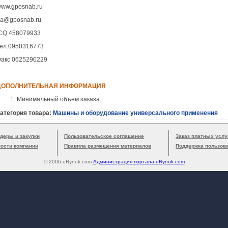
ww.gposnab.ru
a@gposnab.ru
CQ 458079933
Тел.0950316773
акс 0625290229
ДОПОЛНИТЕЛЬНАЯ ИНФОРМАЦИЯ
Минимальный объем заказа:
атегория товара:
Машины и оборудование универсального применения
деры и закупки
Пользовательское соглашение
Заказ платных услу
вости компании
Правила размещения материалов
Поддержка пользов
© 2006 eRynok.com
Администрация портала eRynok.com