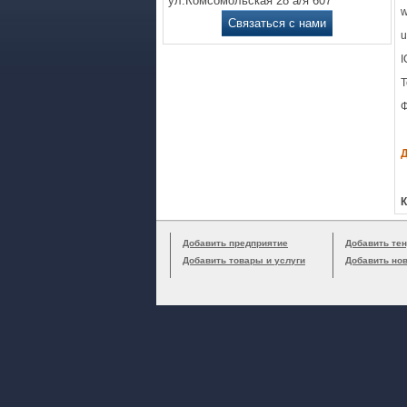
ул.Комсомольская 28 а/я 607
w
Связаться с нами
u
I
Ф
К
Добавить предприятие
Добавить тен
Добавить товары и услуги
Добавить но