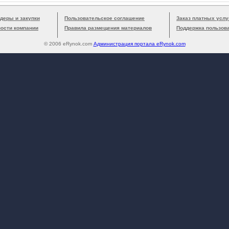
деры и закупки
Пользовательское соглашение
Заказ платных услу
вости компании
Правила размещения материалов
Поддержка пользов
© 2006 eRynok.com
Администрация портала eRynok.com