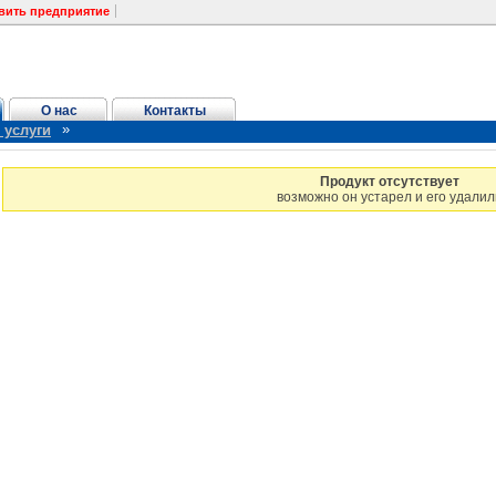
вить предприятие
О нас
Контакты
»
 услуги
Продукт отсутствует
возможно он устарел и его удалил