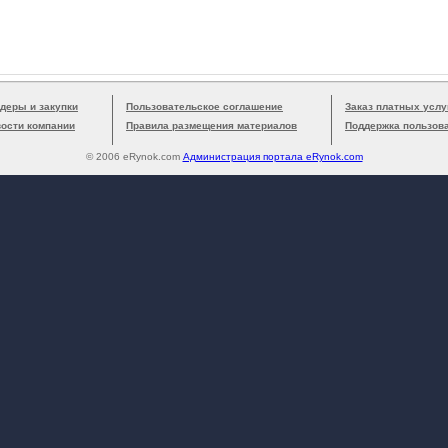
деры и закупки
Пользовательское соглашение
Заказ платных услу
вости компании
Правила размещения материалов
Поддержка пользов
© 2006 eRynok.com
Администрация портала eRynok.com