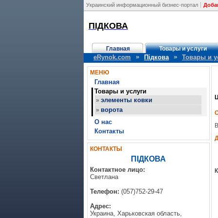
Украинский информационный бизнес-портал
Доба
ПІДКОВА
Главная
Товары и услуги
»
»
eRynok.com
Підкова
Товары и у
МЕНЮ
Главная
Товары и услуги
Ц
элементы ковки
»
ворота
»
О нас
В
Контакты
КОНТАКТЫ
ПІДКОВА
Контактное лицо:
К
Светлана
Телефон:
(057)752-29-47
Адрес:
Украина, Харьковская область,