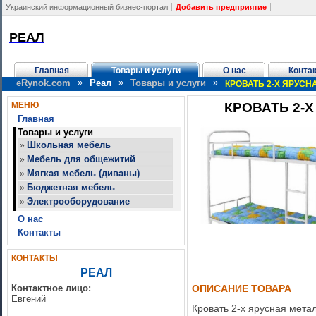
Украинский информационный бизнес-портал
Добавить предприятие
РЕАЛ
Главная
Товары и услуги
О нас
Конта
»
»
»
eRynok.com
Реал
Товары и услуги
КРОВАТЬ 2-Х ЯРУС
МЕНЮ
КРОВАТЬ 2-
Главная
Товары и услуги
Школьная мебель
»
Мебель для общежитий
»
Мягкая мебель (диваны)
»
Бюджетная мебель
»
Электрооборудование
»
О нас
Контакты
КОНТАКТЫ
РЕАЛ
Контактное лицо:
ОПИСАНИЕ ТОВАРА
Евгений
Кровать 2-х ярусная мет