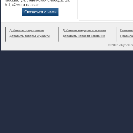
Москва, ул. Ленинская слобода, 19,
БЦ «Омега плаза»
Связаться с нами
Добавить предприятие
Добавить тендеры и закупки
Пользов
Добавить товары и услуги
Добавить новости компании
Правила
© 2006 eRynok.