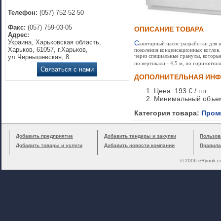
Телефон:
(057) 752-52-50
Факс:
(057) 759-03-05
ОПИСАНИЕ ТОВАРА
Адрес:
Украина, Харьковская область,
C
анитарный насос разработан для 
Харьков, 61057, г.Харьков,
поколения конденсационных котлов
через специальные гранулы, которые
ул.Чернышевская, 8
по вертикали - 4,5 м, по горизонта
Связаться с нами
ДОПОЛНИТЕЛЬНАЯ ИН
Цена: 193 € / шт.
Минимальный объем 
Категория товара:
Пром
Добавить предприятие
Добавить тендеры и закупки
Пользов
Добавить товары и услуги
Добавить новости компании
Правила
© 2006 eRynok.