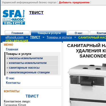
Украинский информационный бизнес-портал
Добавить предприятие
ТВИСТ
Главная
Товары и услуги
О нас
Конта
»
»
»
eRynok.com
ТВИСТ
Товары и услуги
САНИТАРНЫЙ НАС
(SFA) ФРАНЦИЯ
МЕНЮ
САНИТАРНЫЙ Н
Главная
УДАЛЕНИЯ 
Товары и услуги
SANICONDE
насосы-измельчители
»
компакты-измельчители
»
санитарные насосы
»
канализационные станции
»
О нас
Контакты
КОНТАКТЫ
ТВИСТ
Контактное лицо:
Галанина Юлия