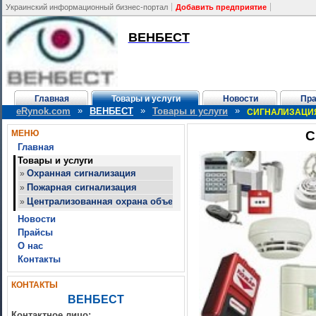
Украинский информационный бизнес-портал
Добавить предприятие
ВЕНБЕСТ
Главная
Товары и услуги
Новости
Пр
»
»
»
eRynok.com
ВЕНБЕСТ
Товары и услуги
СИГНАЛИЗАЦИ
МЕНЮ
С
Главная
Товары и услуги
Охранная сигнализация
»
Пожарная сигнализация
»
Централизованная охрана объектов
»
Новости
Прайсы
О нас
Контакты
КОНТАКТЫ
ВЕНБЕСТ
Контактное лицо: