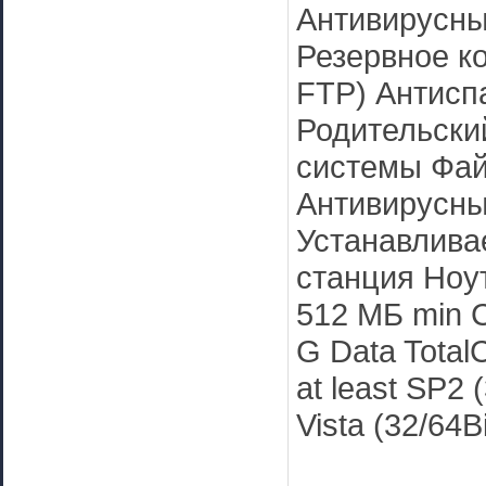
Антивирусны
Резервное к
FTP) Антис
Родительски
системы Фа
Антивирусны
Устанавлива
станция Ноу
512 МБ min 
G Data Total
at least SP2 
Vista (32/64Bi