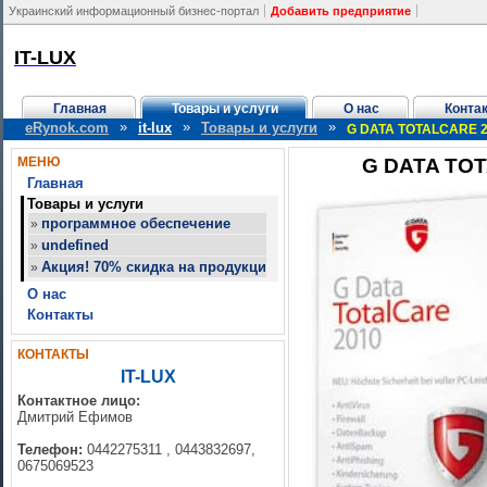
Украинский информационный бизнес-портал
Добавить предприятие
IT-LUX
Главная
Товары и услуги
О нас
Конта
»
»
»
eRynok.com
it-lux
Товары и услуги
G DATA TOTALCARE 20
МЕНЮ
G DATA TOT
Главная
Товары и услуги
программное обеспечение
»
undefined
»
Акция! 70% скидка на продукцию Adobe (украинские версии) до
»
О нас
Контакты
КОНТАКТЫ
IT-LUX
Контактное лицо:
Дмитрий Ефимов
Телефон:
0442275311 , 0443832697,
0675069523