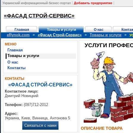
Украинский информационный бизнес-портал
Добавить предприятие
«ФАСАД СТРОЙ-СЕРВИС»
Главная
Товары и услуги
О нас
Конта
»
»
»
eRynok.com
«Фасад Строй-Сервис»
Товары и услуги
У
МЕНЮ
УСЛУГИ ПРОФЕ
Главная
Товары и услуги
О нас
Контакты
КОНТАКТЫ
«ФАСАД СТРОЙ-СЕРВИС»
Контактное лицо:
Дмитрий Новицкий
Телефон:
(097)712-2012
Адрес:
Украина, Киев, Винница, Антонова 5
Связаться с нами
ОПИСАНИЕ ТОВАРА