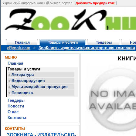
Украинский информационный бизнес-портал
Добавить предприятие
Главная
Товары и услуги
Тендеры
Но
»
eRynok.com
ЗооКнига - издательско-книготорговая компания
МЕНЮ
КНИГ
Главная
Товары и услуги
Литература
»
Видеопродукция
»
Мультимедийная продукция
»
Периодика
»
Тендеры
Новости
О нас
Контакты
КОНТАКТЫ
ЗООКНИГА - ИЗДАТЕЛЬСКО-