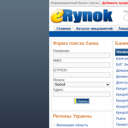
Информационный бизнес-портал
Добавить пред
По
Главная
Каталог предприятий
Товар
Форма поиска банка
Банки
Название:
Назва
Банк р
МФО:
БИГ Эн
ЕГРПОУ:
Демарк
Диаман
Регион:
Днестр
Кредит
Адрес:
Кредоб
Кредоб
Кредоб
Кредоб
Регионы Украины
Львов
Приват
Винницкая область