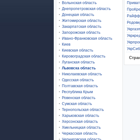
Волынская область
Приват
Днепропетровская область
ПроКре
Донецкая область
Райффа
Житомирская область
Родови
Закарпатская область
Укргаз
Запорожская область
Укркре
Ивано-Франковская область
Укрпро
Киев
УкрСиб
Киевская область
Кировоградская область
Cтра
Луганская область
Львовска область
Николаевская область
Одесская область
Полтавская область
Республика Крым
Ровенская область
Сумская область
Тернопольская область
Харьковская область
Херсонская область
Хмельницкая область
Черкасская область
Черниговская область