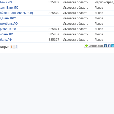
Банк ЧФ
325882
Львовска область
Червоноград
дит Банк ЛО
Львовска область
Львов
йзен Банк Аваль ЛОД
325570
Львовска область
Львов
д Банк ЛРУ
Львовска область
Львов
промбанк ЛО
Львовска область
Львов
дитбанк ЛФ
325871
Львовска область
Львов
мбанк ЛФ
385457
Львовска область
Львов
банк ЛФ
385327
Львовска область
Львов
ницы:
1
2