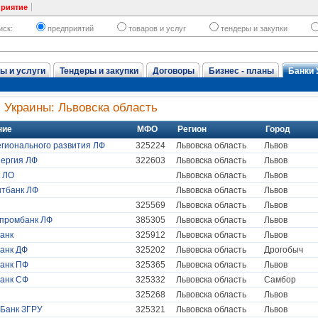
приятие
иск:
предприятий
товаров и услуг
тендеры и закупки
ы и услуги
Тендеры и закупки
Договоры
Бизнес - планы
Банки 
 Украины: Львовска область
ние
МФО
Регион
Город
егионального развития ЛФ
325224
Львовска область
Львов
ергия ЛФ
322603
Львовска область
Львов
 ЛО
Львовска область
Львов
тбанк ЛФ
Львовска область
Львов
325569
Львовска область
Львов
промбанк ЛФ
385305
Львовска область
Львов
анк
325912
Львовска область
Львов
анк ДФ
325202
Львовска область
Дрогобыч
анк ПФ
325365
Львовска область
Львов
анк СФ
325332
Львовска область
Самбор
325268
Львовска область
Львов
Банк ЗГРУ
325321
Львовска область
Львов