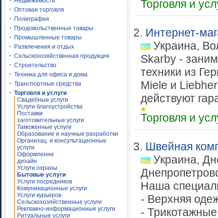
Недвижимость
Торговля и ус
Оптовая торговля
Полиграфия
Продовольственные товары
2.
Интернет-маг
Промышленные товары
Украина, Во
Развлечения и отдых
Сельскохозяйственная продукция
Skarby - зани
Строительство
техники из Ге
Техника для офиса и дома
Miele и Liebhe
Транспортные средства
Торговля и услуги
действуют гара
Свадебные услуги
Услуги благоустройства
Поставки
Торговля и ус
заготовительные услуги
Таможенные услуги
Образование и научные разработки
Организац. и консультационные
3.
Швейная комп
услуги
Оформление
Украина, Дн
дизайн
Услуги охраны
Днепропетров
Бытовые услуги
Услуги посредников
Наша специал
Комуникационные услуги
Услуги курьеров
- Верхняя оде
Сельскохозяйственные услуги
Рекламно-информационные услуги
- Трикотажные
Ритуальные услуги