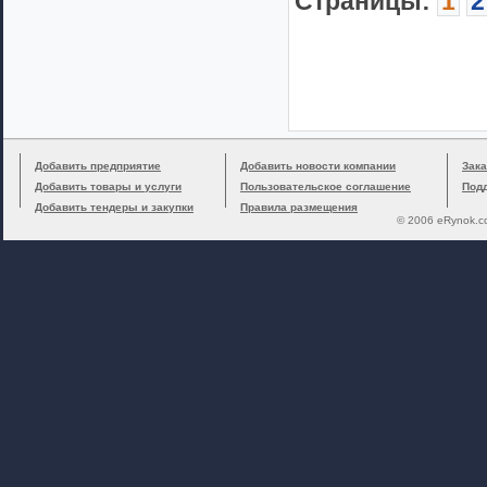
Cтраницы:
1
2
Добавить предприятие
Добавить новости компании
Зака
Добавить товары и услуги
Пользовательское соглашение
Под
Добавить тендеры и закупки
Правила размещения
© 2006 eRynok.