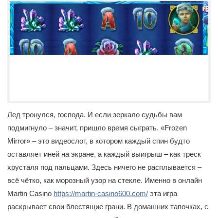
Лед тронулся, господа. И если зеркало судьбы вам
подмигнуло – значит, пришло время сыграть. «Frozen
Mirror» – это видеослот, в котором каждый спин будто
оставляет иней на экране, а каждый выигрыш – как треск
хрусталя под пальцами. Здесь ничего не расплывается –
всё чётко, как морозный узор на стекле. Именно в онлайн
Martin Casino
https://martin-casino600.com/
эта игра
раскрывает свои блестящие грани. В домашних тапочках, с