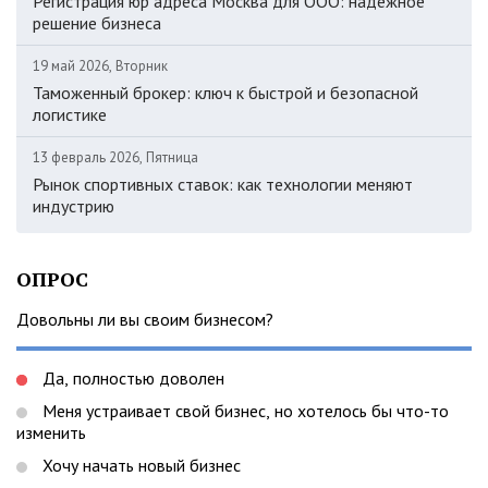
Регистрация юр адреса Москва для ООО: надежное
решение бизнеса
19 май 2026, Вторник
Таможенный брокер: ключ к быстрой и безопасной
логистике
13 февраль 2026, Пятница
Рынок спортивных ставок: как технологии меняют
индустрию
ОПРОС
Довольны ли вы своим бизнесом?
Да, полностью доволен
Меня устраивает свой бизнес, но хотелось бы что-то
изменить
Хочу начать новый бизнес