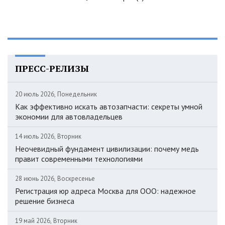
ПРЕСС-РЕЛИЗЫ
20 июль 2026, Понедельник
Как эффективно искать автозапчасти: секреты умной
экономии для автовладельцев
14 июль 2026, Вторник
Неочевидный фундамент цивилизации: почему медь
правит современными технологиями
28 июнь 2026, Воскресенье
Регистрация юр адреса Москва для ООО: надежное
решение бизнеса
19 май 2026, Вторник