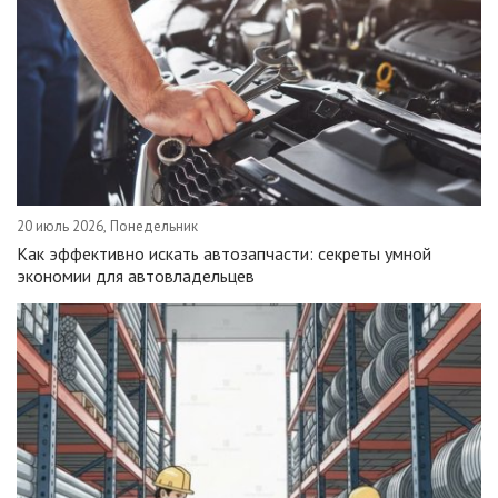
20 июль 2026, Понедельник
Как эффективно искать автозапчасти: секреты умной
экономии для автовладельцев