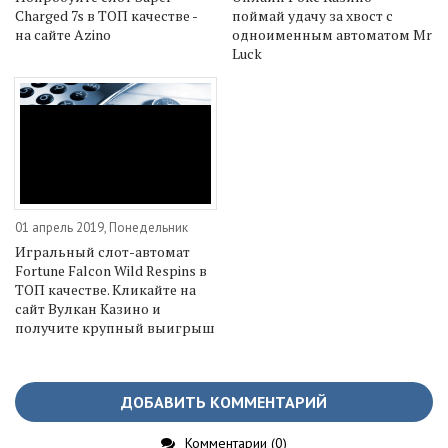
Charged 7s в ТОП качестве -
поймай удачу за хвост с
на сайте Azino
одноименным автоматом Mr
Luck
01 апрель 2019, Понедельник
Игральный слот-автомат
Fortune Falcon Wild Respins в
ТОП качестве. Кликайте на
сайт Вулкан Казино и
получите крупный выигрыш
ДОБАВИТЬ КОММЕНТАРИЙ
Комментарии (0)