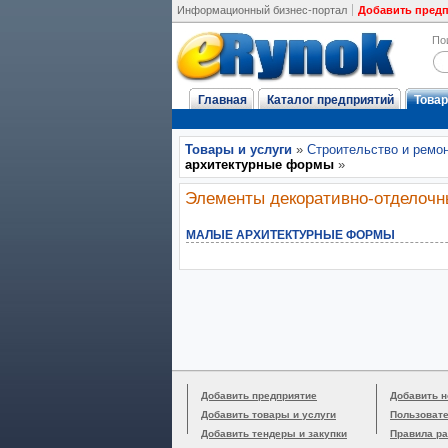
Информационный бизнес-портал
Добавить пред
По
Главная
Каталог предприятий
Товар
Товары и услуги
»
Строительство и ремо
архитектурные формы
»
Элементы декоративно-отделочн
МАЛЫЕ АРХИТЕКТУРНЫЕ ФОРМЫ
Добавить предприятие
Добавить н
Добавить товары и услуги
Пользоват
Добавить тендеры и закупки
Правила р