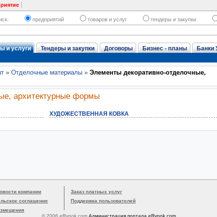
приятие
иск:
предприятий
товаров и услуг
тендеры и закупки
ы и услуги
Тендеры и закупки
Договоры
Бизнес - планы
Банки 
нт
»
Отделочные материалы
»
Элементы декоративно-отделочные,
ые, архитектурные формы
ХУДОЖЕСТВЕННАЯ КОВКА
овости компании
Заказ платных услуг
ельское соглашение
Поддержка пользователей
азмещения
© 2006 eRynok.com
Администрация портала eRynok.com