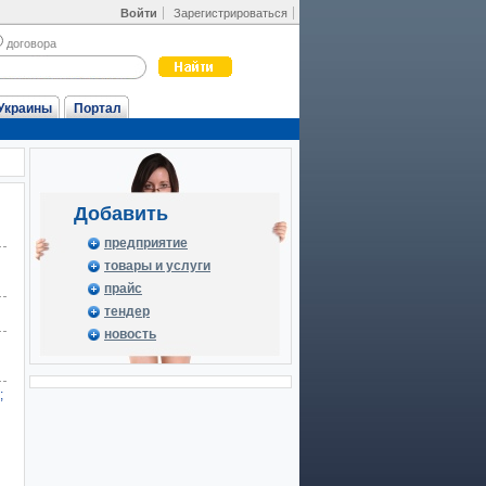
Войти
Зарегистрироваться
договора
Украины
Портал
Добавить
предприятие
товары и услуги
прайс
тендер
новость
;