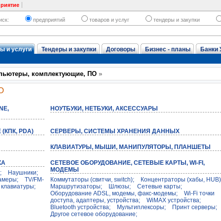
приятие
иск:
предприятий
товаров и услуг
тендеры и закупки
ы и услуги
Тендеры и закупки
Договоры
Бизнес - планы
Банки 
пьютеры, комплектующие, ПО
»
О
NE,
НОУТБУКИ, НЕТБУКИ, АКСЕССУАРЫ
КПК, PDA)
СЕРВЕРЫ, СИСТЕМЫ ХРАНЕНИЯ ДАННЫХ
КЛАВИАТУРЫ, МЫШИ, МАНИПУЛЯТОРЫ, ПЛАНШЕТЫ
КА
СЕТЕВОЕ ОБОРУДОВАНИЕ, СЕТЕВЫЕ КАРТЫ, WI-FI,
МОДЕМЫ
;
Наушники;
амеры;
TV/FM-
Коммутаторы (свитчи, switch);
Концентраторы (хабы, HUB)
 клавиатуры;
Маршрутизаторы;
Шлюзы;
Сетевые карты;
Оборудование ADSL, модемы, факс-модемы;
Wi-Fi точки
доступа, адаптеры, устройства;
WiMAX устройства;
Bluetooth устройства;
Мультиплексоры;
Принт серверы;
Другое сетевое оборудование;