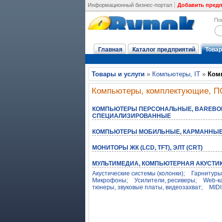
Информационный бизнес-портал
Добавить пред
По
Главная
Каталог предприятий
Товар
Товары и услуги
»
Компьютеры, IT
»
Ком
Компьютеры, комплектующие, П
КОМПЬЮТЕРЫ ПЕРСОНАЛЬНЫЕ, BAREBO
СПЕЦИАЛИЗИРОВАННЫЕ
КОМПЬЮТЕРЫ МОБИЛЬНЫЕ, КАРМАННЫЕ (
МОНИТОРЫ ЖК (LCD, TFT), ЭЛТ (CRT)
МУЛЬТИМЕДИА, КОМПЬЮТЕРНАЯ АКУСТИ
Акустические системы (колонки);
Гарнитуры
Микрофоны;
Усилители, ресиверы;
Web-к
тюнеры, звуковые платы, видеозахват;
MIDI