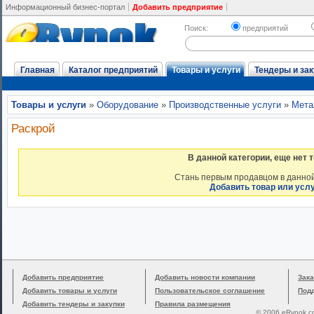
Информационный бизнес-портал
Добавить предприятие
Поиск:
предприятий
Главная
Каталог предприятий
Товары и услуги
Тендеры и зак
Товары и услуги
»
Оборудование
»
Производственные услуги
»
Мета
Раскрой
В данной категории, еще нет 
Стань первым продавцом в данной
Добавить товар или усл
Добавить предприятие
Добавить новости компании
Зака
Добавить товары и услуги
Пользовательское соглашение
Под
Добавить тендеры и закупки
Правила размещения
© 2006 eRynok.