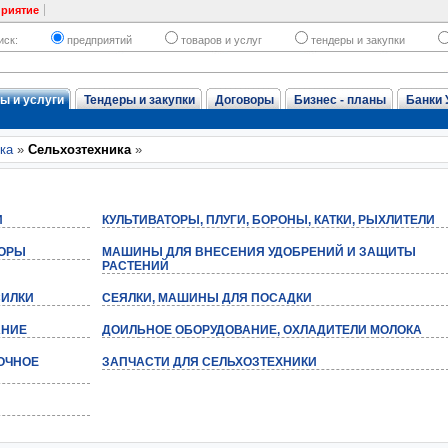
приятие
иск:
предприятий
товаров и услуг
тендеры и закупки
ы и услуги
Тендеры и закупки
Договоры
Бизнес - планы
Банки 
ка
»
Сельхозтехника
»
И
КУЛЬТИВАТОРЫ, ПЛУГИ, БОРОНЫ, КАТКИ, РЫХЛИТЕЛИ
ТОРЫ
МАШИНЫ ДЛЯ ВНЕСЕНИЯ УДОБРЕНИЙ И ЗАЩИТЫ
РАСТЕНИЙ
СИЛКИ
СЕЯЛКИ, МАШИНЫ ДЛЯ ПОСАДКИ
АНИЕ
ДОИЛЬНОЕ ОБОРУДОВАНИЕ, ОХЛАДИТЕЛИ МОЛОКА
ОЧНОЕ
ЗАПЧАСТИ ДЛЯ СЕЛЬХОЗТЕХНИКИ