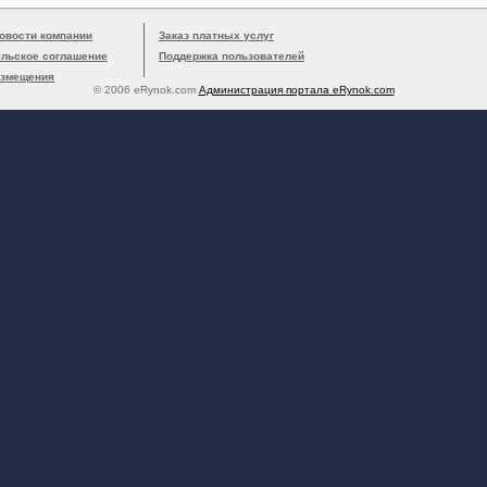
овости компании
Заказ платных услуг
ельское соглашение
Поддержка пользователей
азмещения
© 2006 eRynok.com
Администрация портала eRynok.com