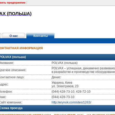
вить предприятие
AX (ПОЛЬША)
О нас
Контакты
КОНТАКТНАЯ ИНФОРМАЦИЯ
POLVAX (польша)
Название:
POLVAX (польша)
POLVAX – успешная, динамично развивающ
Краткое описание:
в разработке и производстве оборудовани
Контактное лицо:
Денис
Украина, Киев
Адрес:
ул. Электриков, 23
Телефон:
(044) 428-73-10, 428-72-10
Факс:
(044) 428-73-10
Сайт компании:
http://erynok.com/sites/1263/
Схема проезда