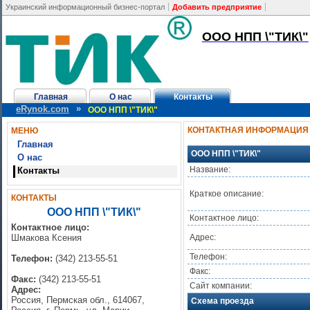
Украинский информационный бизнес-портал
Добавить предприятие
ООО НПП \"ТИК\"
Главная
О нас
Контакты
»
eRynok.com
ООО НПП \"ТИК\"
КОНТАКТНАЯ ИНФОРМАЦИЯ
МЕНЮ
Главная
ООО НПП \"ТИК\"
О нас
Название:
Контакты
Краткое описание:
КОНТАКТЫ
ООО НПП \"ТИК\"
Контактное лицо:
Контактное лицо:
Шмакова Ксения
Адрес:
Телефон:
Телефон:
(342) 213-55-51
Факс:
Факс:
(342) 213-55-51
Сайт компании:
Адрес:
Россия, Пермская обл., 614067,
Схема проезда