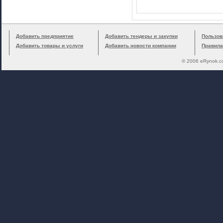
Добавить предприятие
Добавить тендеры и закупки
Пользов
Добавить товары и услуги
Добавить новости компании
Правила
© 2006 eRynok.