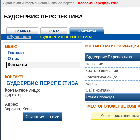
Украинский информационный бизнес-портал
Добавить предприятие
БУДСЕРВИС ПЕРСПЕКТИВА
Главная
О нас
Контакты
»
eRynok.com
БУДСЕРВИС ПЕРСПЕКТИВА
КОНТАКТНАЯ ИНФОРМАЦИЯ
МЕНЮ
Главная
Будсервис Перспектива
О нас
Название:
Контакты
Краткое описание:
КОНТАКТЫ
Контактное лицо:
БУДСЕРВИС ПЕРСПЕКТИВА
Адрес:
Контактное лицо:
Сайт компании:
Директор
Схема проезда
Адрес:
МЕСТОПОЛОЖЕНИЕ КОМПАН
Украина, Киев,
Местоположение комп
Связаться с нами